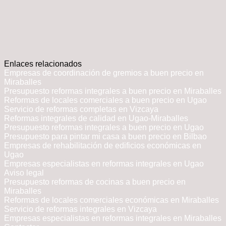
Enlaces relacionados
Empresas de coordinación de gremios a buen precio en
Miraballes
Presupuesto reformas integrales a buen precio en Miraballes
Reformas de locales comerciales a buen precio en Ugao
Servicio de reformas completas en Vizcaya
Reformas integrales de calidad en Ugao-Miraballes
Presupuesto reformas integrales a buen precio en Ugao
Presupuesto para pintar mi casa a buen precio en Bilbao
Empresas de rehabilitación de edificios económicas en
Ugao
Empresas especialistas en reformas integrales en Ugao
Aviso legal
Presupuesto reformas de cocinas a buen precio en
Miraballes
Reformas de locales comerciales económicas en Miraballes
Servicio de reformas integrales en Vizcaya
Empresas especialistas en reformas integrales en Miraballes